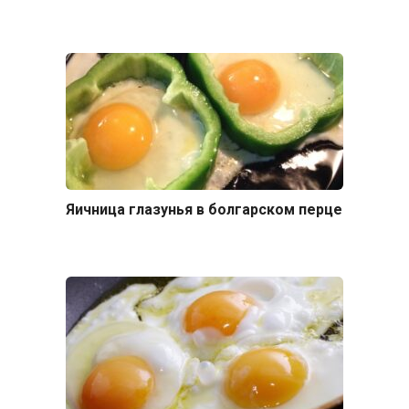
Яичница глазунья в болгарском перце