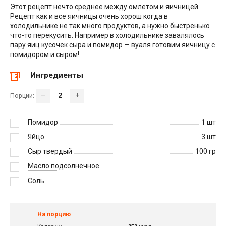
Этот рецепт нечто среднее между омлетом и яичницей.
Рецепт как и все яичницы очень хорош когда в
холодильнике не так много продуктов, а нужно быстренько
что-то перекусить. Например в холодильнике завалялось
пару яиц кусочек сыра и помидор — вуаля готовим яичницу с
помидором и сыром!
Ингредиенты
–
+
Порции:
Помидор
1
шт
Яйцо
3
шт
Сыр твердый
100
гр
Масло подсолнечное
Соль
На порцию