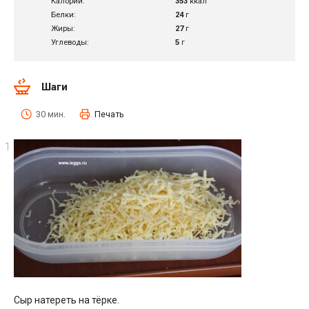
Калории:
353
ккал
Белки:
24
г
Жиры:
27
г
Углеводы:
5
г
Шаги
30 мин.
Печать
Сыр натереть на тёрке.