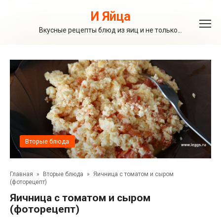
Перейти
к
И Яйца
контенту
Вкусные рецепты блюд из яиц и не только…
Вторые блюда
Главная
»
Вторые блюда
»
Яичница с томатом и сыром
(фоторецепт)
Яичница с томатом и сыром
(фоторецепт)