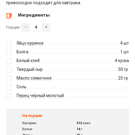
превосходно подходит для завтрака.
Ингредиенты
–
+
Порции:
Яйцо куриное
4
шт
Болга
1
шт
Белый хлеб
4
куска
Твердый сыр
50
гр.
Масло сливочное
25
гр.
Соль
Перец чёрный молотый
На порцию
Калории:
313
ккал
Белки:
14
г