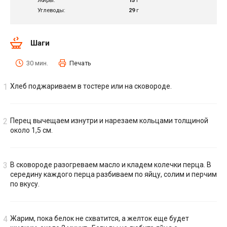
Жиры:
15
г
Углеводы:
29
г
Шаги
30 мин.
Печать
Хлеб поджариваем в тостере или на сковороде.
Перец вычещаем изнутри и нарезаем кольцами толщиной
около 1,5 см.
В сковороде разогреваем масло и кладем колечки перца. В
середину каждого перца разбиваем по яйцу, солим и перчим
по вкусу.
Жарим, пока белок не схватится, а желток еще будет