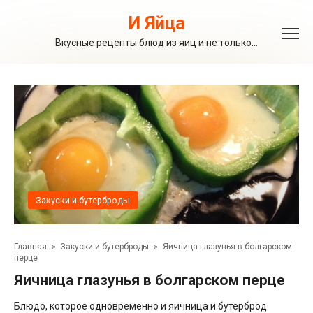
Перейти
к
И Яйца
контенту
Вкусные рецепты блюд из яиц и не только…
Закуски и бутерброды
Главная
»
Закуски и бутерброды
»
Яичница глазунья в болгарском
перце
Яичница глазунья в болгарском перце
Блюдо, которое одновременно и яичница и бутерброд